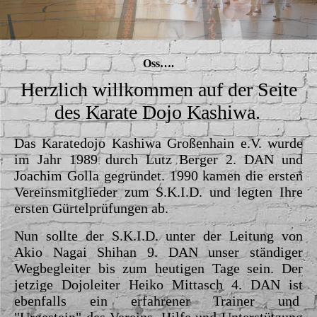
Oss….
Herzlich willkommen auf der Seite
des Karate Dojo Kashiwa.
Das Karatedojo Kashiwa Großenhain e.V. wurde
im Jahr 1989 durch Lutz Berger 2. DAN und
Joachim Golla gegründet. 1990 kamen die ersten
Vereinsmitglieder zum S.K.I.D. und legten Ihre
ersten Gürtelprüfungen ab.
Nun sollte der S.K.I.D. unter der Leitung von
Akio
Nagai Shihan 9. DAN unser ständiger
Wegbegleiter bis zum heutigen Tage sein.
Der
jetzige Dojoleiter Heiko Mittasch 4. DAN ist
ebenfalls ein erfahrener Trainer und
"Urgestein" des Vereins. Hilfe und Unterstützung