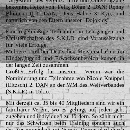
bekommt Heiko von: Felix Böhm 2. DAN; Ronny
Blumentritt 1. DAN; Jens Hähne 3. Kyu; und
natürlich von den Eltern unserer "Dojokids".
Eine regelmäßige Teilnahme an Lehrgängen und
Meisterschaften des S.K.I.D. sind Voraussetzung
für viele Erfolge.
Mehrere Titel bei Deutschen Meisterschaften im
Kinder/Jugend und Erwachsenbereich kamen in
der langen Zeit zusammen.
Größter Erfolg für unseren Verein war die
Nominierung und Teilnahme von Nicole Knüppel
(Eltzsch) 2. DAN an der
WM des Weltverbandes
(S.K.I.F.) in Tokio.
Mit derzeit ca. 35 bis 40 Mitgliedern sind wir ein
familiärer
Verein, wo es gelingt auf jeden acht
zugeben und
individuell zu fördern.
So zählt nicht
nur das Schwitzen beim Training sondern
auch
der Zusammenhalt im Verein. Dieser wird durch