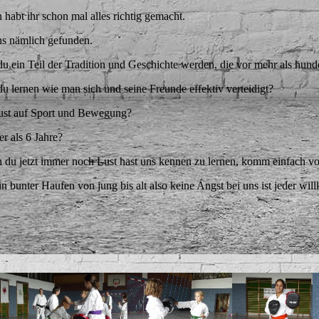
n habt ihr schon mal alles richtig gemacht.
ns nämlich gefunden.
u ein Teil der Tradition und Geschichte werden, die vor mehr als hund
u lernen wie man sich und seine Freunde effektiv verteidigt?
ust auf Sport und Bewegung?
er als 6 Jahre?
 du jetzt immer noch Lust hast uns kennen zu lernen, komm einfach vo
in bunter Haufen von jung bis alt also keine Angst bei uns ist jeder wi