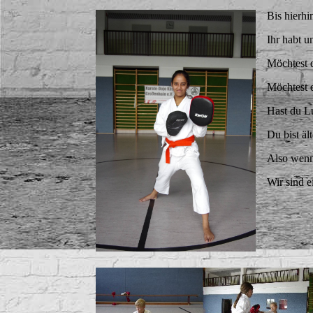
Bis hierhi
Ihr habt u
Möchtest d
Möchtest d
Hast du L
Du bist ält
Also wenn
Wir sind e